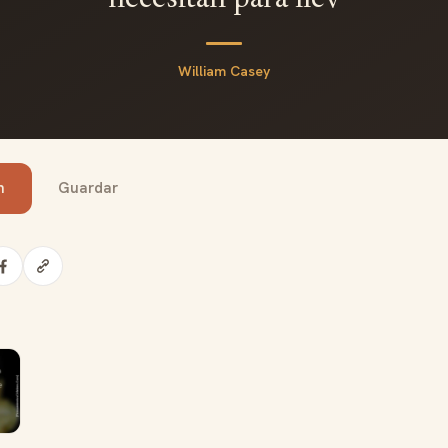
necesitan para llev
William Casey
n
Guardar