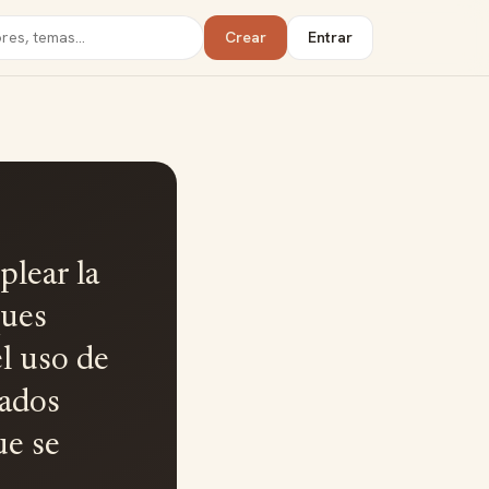
Crear
Entrar
lear la
ques
el uso de
tados
ue se