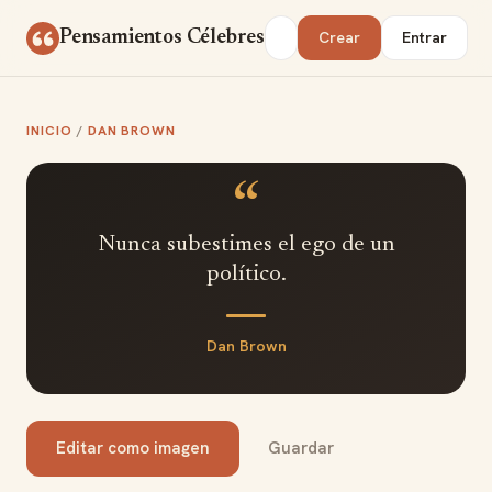
Saltar al contenido
Buscar
Pensamientos Célebres
Crear
Entrar
INICIO
/
DAN BROWN
“
Nunca subestimes el ego de un
político.
Dan Brown
Editar como imagen
Guardar