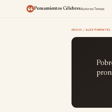
Saltar al contenido
Autores
Temas
Pensamientos Célebres
INICIO
/
ALEX PIMENTEL
Pobr
pron