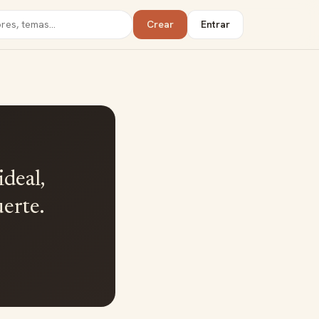
Crear
Entrar
deal,
erte.