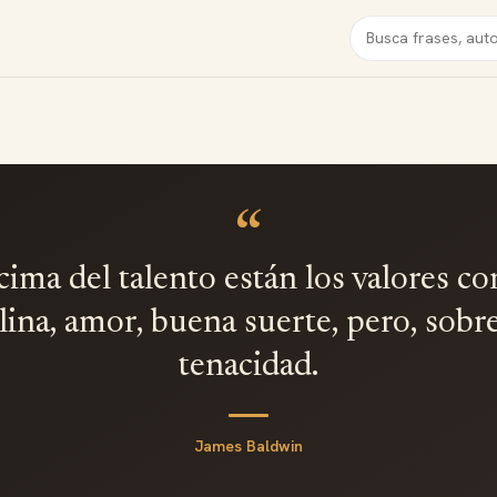
Buscar
N
“
cima del talento están los valores c
lina, amor, buena suerte, pero, sobr
tenacidad.
James Baldwin