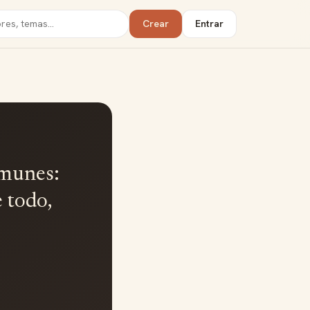
Crear
Entrar
omunes:
e todo,