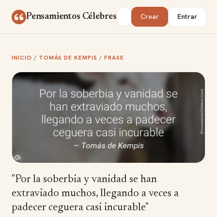
Saltar al contenido
Buscar
Pensamientos Célebres
Crear
Entrar
INICIO
/
TOMÁS DE KEMPIS
/
FRASE
"Por la soberbia y vanidad se han
extraviado muchos, llegando a veces a
padecer ceguera casi incurable"