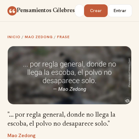
Saltar al contenido
Buscar
Pensamientos Célebres
Crear
Entrar
INICIO
/
MAO ZEDONG
/
FRASE
"... por regla general, donde no llega la
escoba, el polvo no desaparece solo."
Mao Zedong