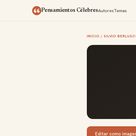
Saltar al contenido
Autores
Temas
Pensamientos Célebres
INICIO
/
SILVIO BERLUSC
Editar como image