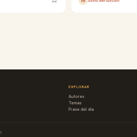
Silvio Berlusconi
SB
EXPLORAR
Autores
Temas
Frase del día
8.