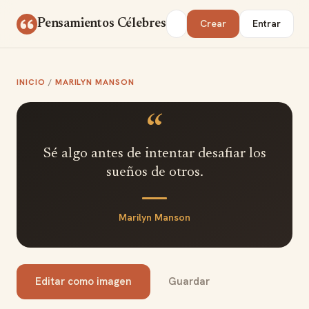
Saltar al contenido
Buscar
Pensamientos Célebres
Crear
Entrar
INICIO
/
MARILYN MANSON
“
Sé algo antes de intentar desafiar los
sueños de otros.
Marilyn Manson
Editar como imagen
Guardar