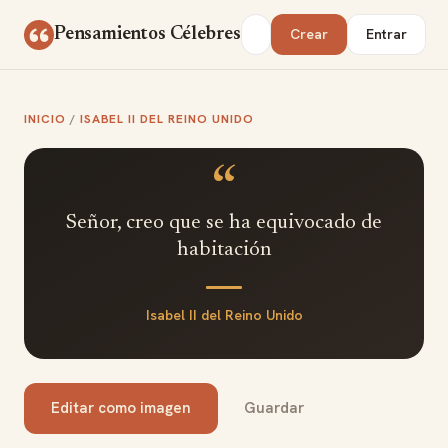
Saltar al contenido
Buscar
Pensamientos Célebres
Crear
Entrar
INICIO
/
ISABEL II DEL REINO UNIDO
“
Señor, creo que se ha equivocado de
habitación
Isabel II del Reino Unido
Editar como imagen
Guardar