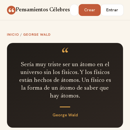
Saltar al contenido
Buscar
Pensamientos Célebres
Crear
Entrar
INICIO
/
GEORGE WALD
“
Sería muy triste ser un átomo en el
universo sin los físicos. Y los físicos
están hechos de átomos. Un físico es
la forma de un átomo de saber que
hay átomos.
George Wald