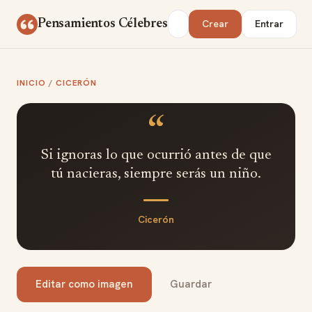
Saltar al contenido
Buscar
Pensamientos Célebres
Crear
Entrar
INICIO
/
CICERÓN
“
Si ignoras lo que ocurrió antes de que
tú nacieras, siempre serás un niño.
Cicerón
Editar como imagen
Guardar