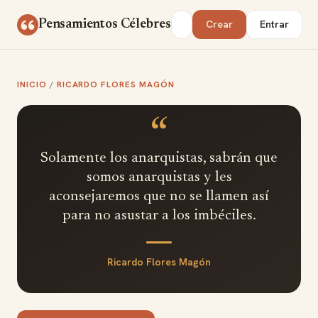
Saltar al contenido
Buscar
Pensamientos Célebres
Crear
Entrar
INICIO
/
RICARDO FLORES MAGÓN
“
Solamente los anarquistas, sabrán que
somos anarquistas y les
aconsejaremos que no se llamen así
para no asustar a los imbéciles.
Ricardo Flores Magón