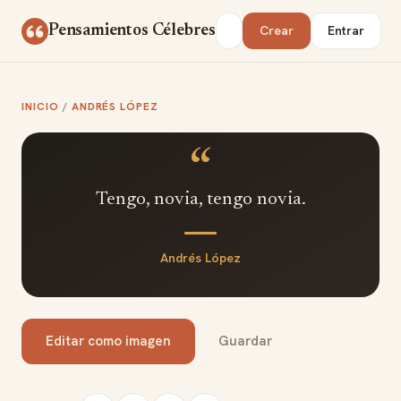
Saltar al contenido
Buscar
Pensamientos Célebres
Crear
Entrar
INICIO
/
ANDRÉS LÓPEZ
“
Tengo, novia, tengo novia.
Andrés López
Editar como imagen
Guardar