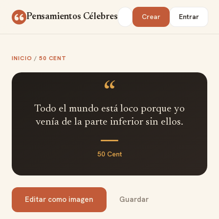
Saltar al contenido
Buscar
Pensamientos Célebres
Crear
Entrar
INICIO
/
50 CENT
“
Todo el mundo está loco porque yo
venía de la parte inferior sin ellos.
50 Cent
Editar como imagen
Guardar