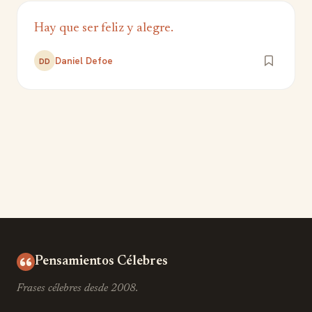
Hay que ser feliz y alegre.
Daniel Defoe
DD
Pensamientos Célebres
Frases célebres desde 2008.