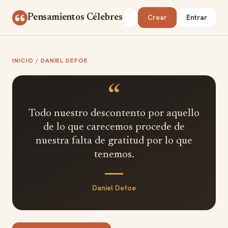
Saltar al contenido
Buscar
Pensamientos Célebres
Crear
Entrar
INICIO
/
DANIEL DEFOE
“
Todo nuestro descontento por aquello
de lo que carecemos procede de
nuestra falta de gratitud por lo que
tenemos.
Daniel Defoe