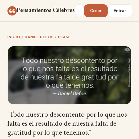
Saltar al contenido
Buscar
Pensamientos Célebres
Crear
Entrar
INICIO
/
DANIEL DEFOE
/
FRASE
"Todo nuestro descontento por lo que nos
falta es el resultado de nuestra falta de
gratitud por lo que tenemos."