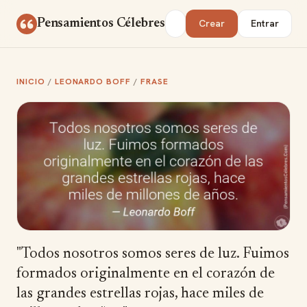
Saltar al contenido
Buscar
Pensamientos Célebres
Crear
Entrar
INICIO
/
LEONARDO BOFF
/
FRASE
"Todos nosotros somos seres de luz. Fuimos
formados originalmente en el corazón de
las grandes estrellas rojas, hace miles de