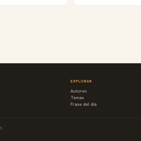
EXPLORAR
Autores
Temas
Frase del día
8.