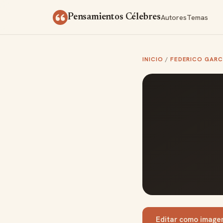
Saltar al contenido
Autores
Temas
Pensamientos Célebres
INICIO
/
FEDERICO GARC
Editar como image