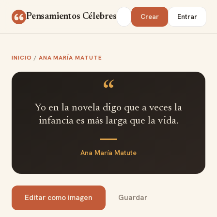
Saltar al contenido
Buscar
Pensamientos Célebres
Crear
Entrar
INICIO
/
ANA MARÍA MATUTE
“
Yo en la novela digo que a veces la
infancia es más larga que la vida.
Ana María Matute
Editar como imagen
Guardar