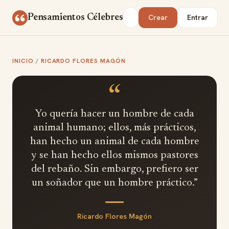
Saltar al contenido
Buscar
Pensamientos Célebres
Crear
Entrar
INICIO
/
RICARDO FLORES MAGÓN
“
Yo quería hacer un hombre de cada
animal humano; ellos, más prácticos,
han hecho un animal de cada hombre
y se han hecho ellos mismos pastores
del rebaño. Sin embargo, prefiero ser
un soñador que un hombre práctico.”
Ricardo Flores Magón