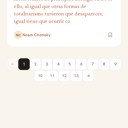
ello, al igual que otras formas de
totalitarismo tuvieron que desaparecer,
igual tiene que ocurrir co
Noam Chomsky
NC
←
1
2
3
4
5
6
7
8
9
10
11
12
13
→