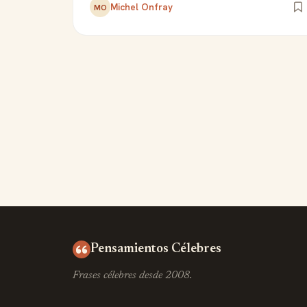
Michel Onfray
MO
Pensamientos Célebres
Frases célebres desde 2008.