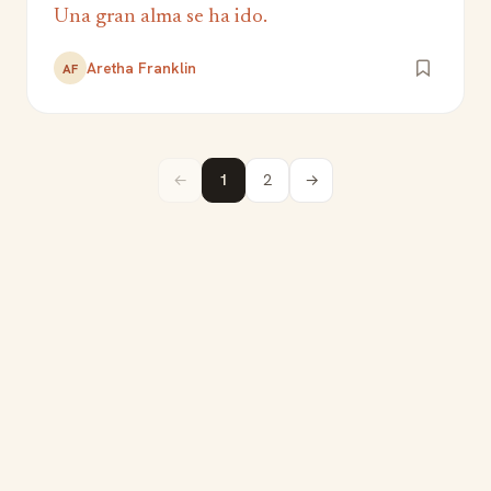
Una gran alma se ha ido.
Aretha Franklin
AF
←
1
2
→