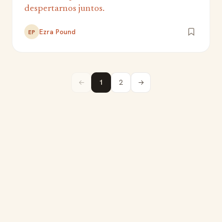
despertarnos juntos.
Ezra Pound
EP
←
1
2
→