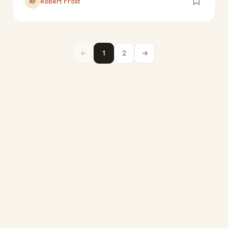
Robert Frost
RF
←
1
2
→