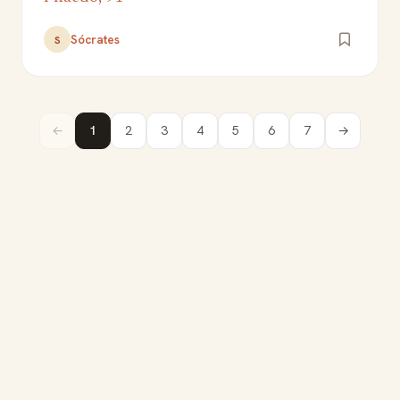
Sócrates
S
←
1
2
3
4
5
6
7
→