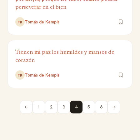
perseverar en el bien
Tomás de Kempis
TK
Tienen mi paz los humildes y mansos de
corazón
Tomás de Kempis
TK
←
1
2
3
4
5
6
→