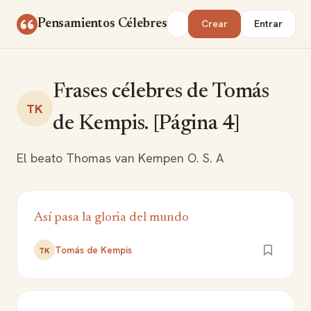
Saltar al contenido
Buscar
Pensamientos Célebres
Crear
Entrar
Frases célebres de Tomás
TK
de Kempis. [Página 4]
El beato Thomas van Kempen O. S. A
Así pasa la gloria del mundo
Tomás de Kempis
TK