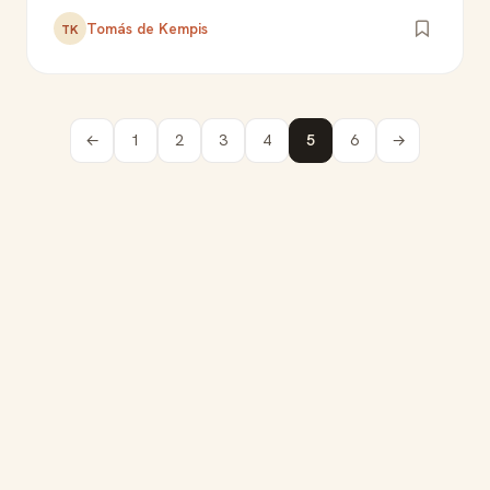
Tomás de Kempis
TK
←
1
2
3
4
5
6
→