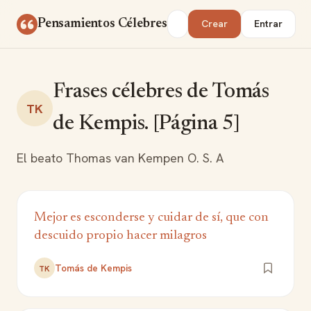
Saltar al contenido
Buscar
Pensamientos Célebres
Crear
Entrar
Frases célebres de Tomás
TK
de Kempis. [Página 5]
El beato Thomas van Kempen O. S. A
Mejor es esconderse y cuidar de sí, que con
descuido propio hacer milagros
Tomás de Kempis
TK