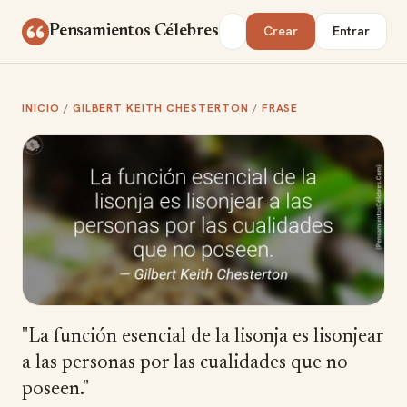
Saltar al contenido
Buscar
Pensamientos Célebres
Crear
Entrar
INICIO
/
GILBERT KEITH CHESTERTON
/
FRASE
"La función esencial de la lisonja es lisonjear
a las personas por las cualidades que no
poseen."