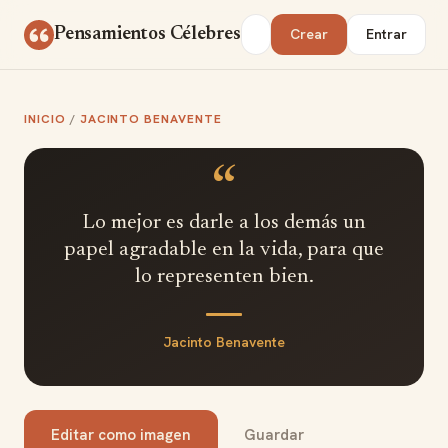
Saltar al contenido
Buscar
Pensamientos Célebres
Crear
Entrar
INICIO
/
JACINTO BENAVENTE
“
Lo mejor es darle a los demás un
papel agradable en la vida, para que
lo representen bien.
Jacinto Benavente
Editar como imagen
Guardar