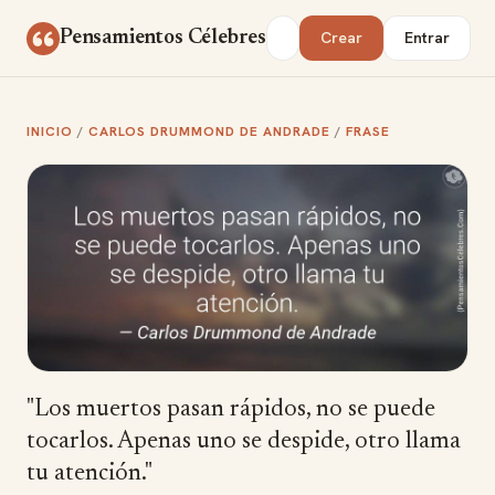
Saltar al contenido
Buscar
Pensamientos Célebres
Crear
Entrar
INICIO
/
CARLOS DRUMMOND DE ANDRADE
/
FRASE
"Los muertos pasan rápidos, no se puede
tocarlos. Apenas uno se despide, otro llama
tu atención."