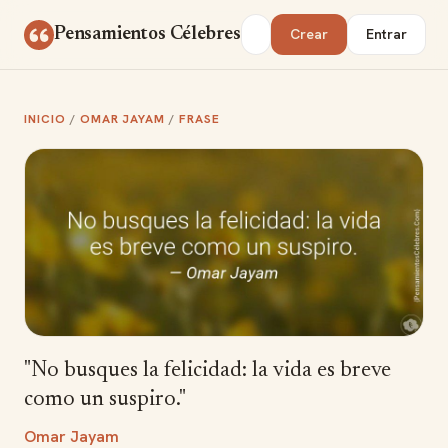
Saltar al contenido
Buscar
Pensamientos Célebres
Crear
Entrar
INICIO
/
OMAR JAYAM
/
FRASE
"No busques la felicidad: la vida es breve
como un suspiro."
Omar Jayam