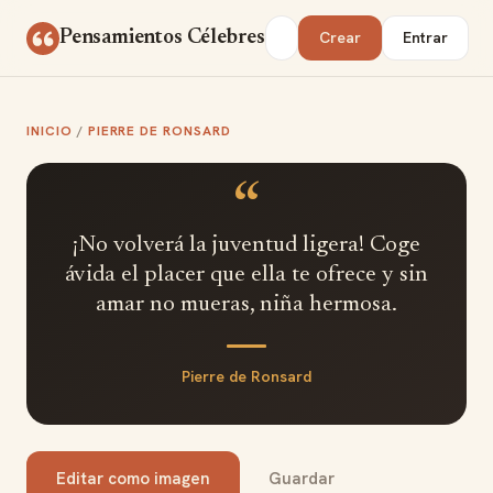
Saltar al contenido
Buscar
Pensamientos Célebres
Crear
Entrar
INICIO
/
PIERRE DE RONSARD
“
¡No volverá la juventud ligera! Coge
ávida el placer que ella te ofrece y sin
amar no mueras, niña hermosa.
Pierre de Ronsard
Editar como imagen
Guardar