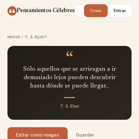
Saltar al contenido
Buscar
Pensamientos Célebres
Crear
Entrar
INICIO
/
T. S. ELIOT
“
Sólo aquellos que se arriesgan a ir
demasiado lejos pueden descubrir
hasta dónde se puede llegar..
T. S. Eliot
Editar como imagen
Guardar