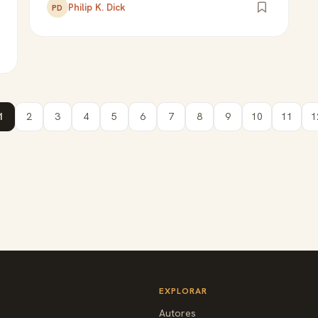
Philip K. Dick
PD
1
2
3
4
5
6
7
8
9
10
11
1
EXPLORAR
Autores