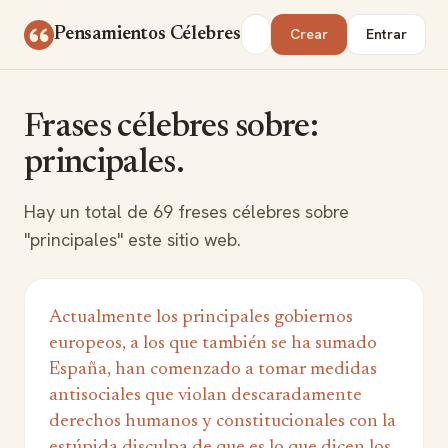
Saltar al contenido
Buscar
Pensamientos Célebres
Crear
Entrar
Frases célebres sobre:
principales.
Hay un total de 69 freses célebres sobre
"principales" este sitio web.
Actualmente los principales gobiernos
europeos, a los que también se ha sumado
España, han comenzado a tomar medidas
antisociales que violan descaradamente
derechos humanos y constitucionales con la
estúpida disculpa de que es lo que dicen los