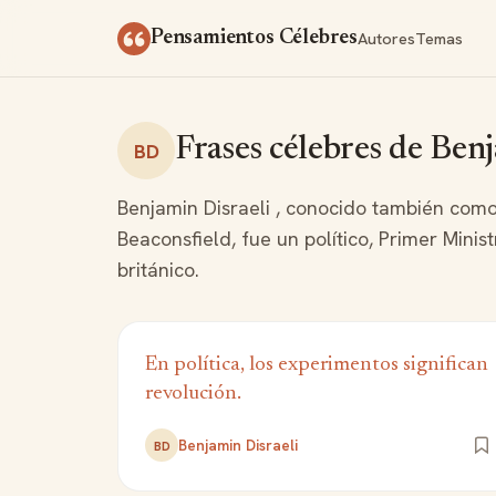
Saltar al contenido
Autores
Temas
Pensamientos Célebres
Frases célebres de Benj
BD
Benjamin Disraeli , conocido también com
Beaconsfield, fue un político, Primer Minist
británico.
En política, los experimentos significan
revolución.
Benjamin Disraeli
BD