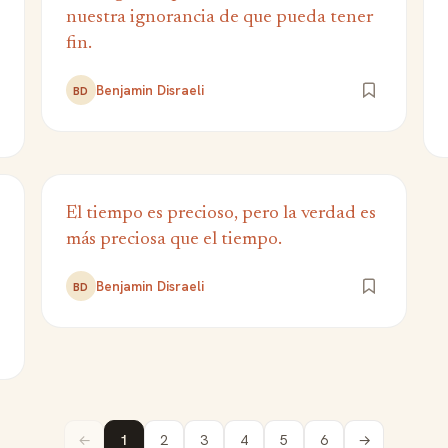
nuestra ignorancia de que pueda tener
fin.
Benjamin Disraeli
BD
El tiempo es precioso, pero la verdad es
más preciosa que el tiempo.
Benjamin Disraeli
BD
←
1
2
3
4
5
6
→