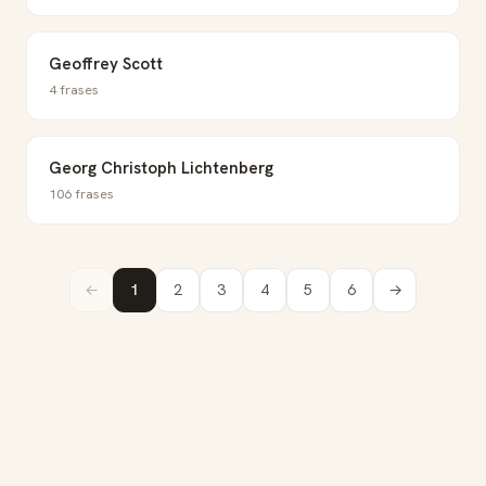
Geoffrey Scott
4 frases
Georg Christoph Lichtenberg
106 frases
←
1
2
3
4
5
6
→