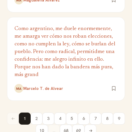
Magdalena Álvarez
MÁ
Como argentino, me duele enormemente,
me amarga ver cómo nos roban elecciones,
como no cumplen la ley, cómo se burlan del
pueblo. Pero como radical, permitidme una
confidencia: me alegro infinito en ello.
Porque nos han dado la bandera más pura,
más grand
Marcelo T. de Alvear
MA
←
1
2
3
4
5
6
7
8
9
10
...
68
69
→