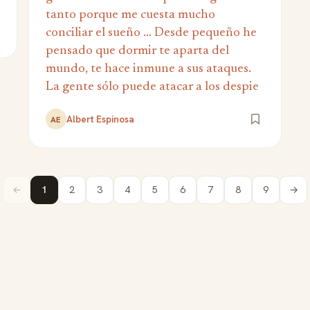
tanto porque me cuesta mucho
conciliar el sueño ... Desde pequeño he
pensado que dormir te aparta del
mundo, te hace inmune a sus ataques.
La gente sólo puede atacar a los despie
Albert Espinosa
AE
←
1
2
3
4
5
6
7
8
9
→