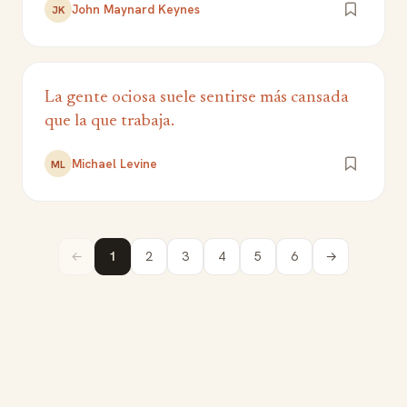
John Maynard Keynes
JK
La gente ociosa suele sentirse más cansada
que la que trabaja.
Michael Levine
ML
←
1
2
3
4
5
6
→