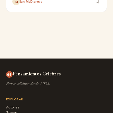
Ian McDiarmid
IM
Pensamientos Célebres
Frases célebres desde 2008.
EXPLORAR
Autores
Temas