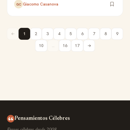
Giacomo Casanova
GC
←
1
2
3
4
5
6
7
8
9
10
...
16
17
→
Pensamientos Célebres
Frases célebres desde 2008.